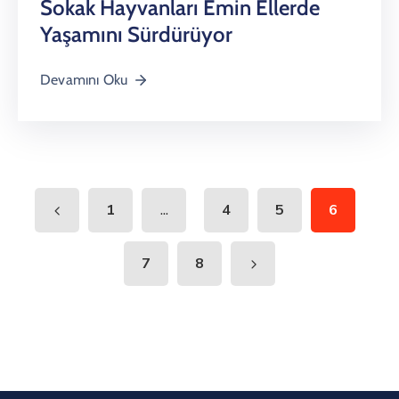
Sokak Hayvanları Emin Ellerde
Yaşamını Sürdürüyor
Devamını Oku
...
1
4
5
6
7
8