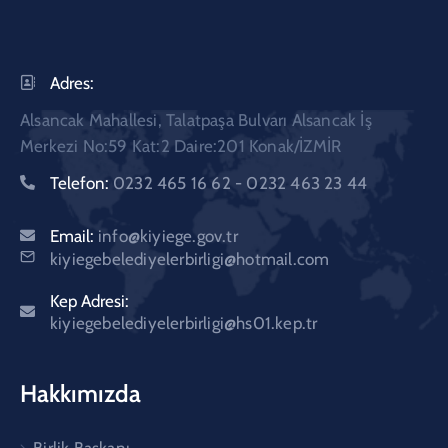
Adres:
Alsancak Mahallesi, Talatpaşa Bulvarı Alsancak İş
Merkezi No:59 Kat:2 Daire:201 Konak/İZMİR
Telefon:
0232 465 16 62 - 0232 463 23 44
Email:
info@kiyiege.gov.tr
kiyiegebelediyelerbirligi@hotmail.com
Kep Adresi:
kiyiegebelediyelerbirligi@hs01.kep.tr
Hakkımızda
Birlik Başkanı