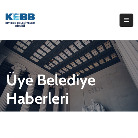
ANA
SAYFA
KURUMSAL
ÜYE
BELEDİYELER
Üye Belediye
HABERLER
Haberleri
DUYURULAR
PROJELER