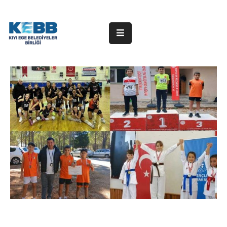
ANA
SAYFA
KURUMSAL
ÜYE
BELEDİYELER
HABERLER
DUYURULAR
PROJELER