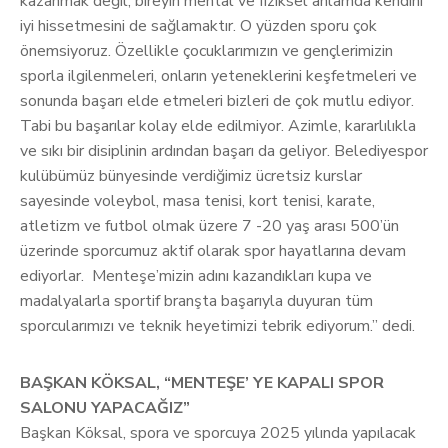
kazanmak değil, bireyin mental ve fiziksel anlamda kendini
iyi hissetmesini de sağlamaktır. O yüzden sporu çok
önemsiyoruz. Özellikle çocuklarımızın ve gençlerimizin
sporla ilgilenmeleri, onların yeteneklerini keşfetmeleri ve
sonunda başarı elde etmeleri bizleri de çok mutlu ediyor.
Tabi bu başarılar kolay elde edilmiyor. Azimle, kararlılıkla
ve sıkı bir disiplinin ardından başarı da geliyor. Belediyespor
kulübümüz bünyesinde verdiğimiz ücretsiz kurslar
sayesinde voleybol, masa tenisi, kort tenisi, karate,
atletizm ve futbol olmak üzere 7 -20 yaş arası 500’ün
üzerinde sporcumuz aktif olarak spor hayatlarına devam
ediyorlar. Menteşe’mizin adını kazandıkları kupa ve
madalyalarla sportif branşta başarıyla duyuran tüm
sporcularımızı ve teknik heyetimizi tebrik ediyorum.” dedi.
BAŞKAN KÖKSAL, “MENTEŞE’ YE KAPALI SPOR
SALONU YAPACAĞIZ”
Başkan Köksal, spora ve sporcuya 2025 yılında yapılacak