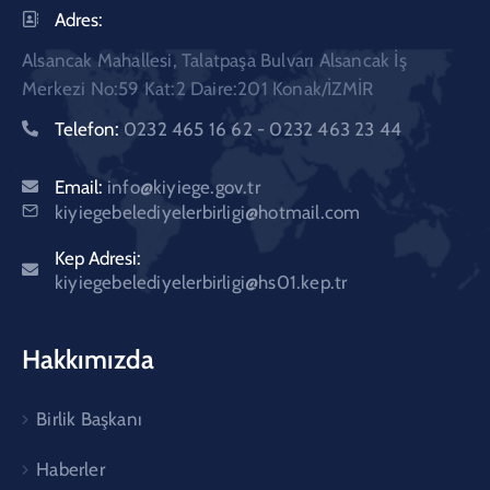
Adres:
Alsancak Mahallesi, Talatpaşa Bulvarı Alsancak İş
Merkezi No:59 Kat:2 Daire:201 Konak/İZMİR
Telefon:
0232 465 16 62 - 0232 463 23 44
Email:
info@kiyiege.gov.tr
kiyiegebelediyelerbirligi@hotmail.com
Kep Adresi:
kiyiegebelediyelerbirligi@hs01.kep.tr
Hakkımızda
Birlik Başkanı
Haberler