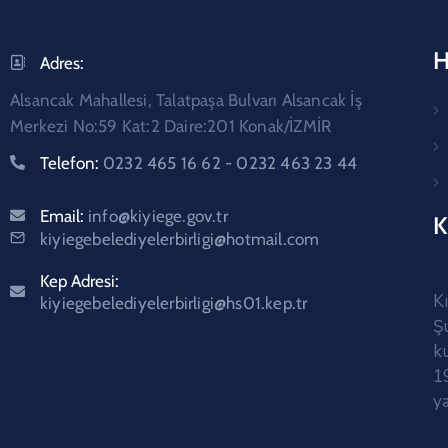
H
Adres:
Alsancak Mahallesi, Talatpaşa Bulvarı Alsancak İş
Merkezi No:59 Kat:2 Daire:201 Konak/İZMİR
Telefon:
0232 465 16 62 - 0232 463 23 44
Email:
info@kiyiege.gov.tr
K
kiyiegebelediyelerbirligi@hotmail.com
Kep Adresi:
K
kiyiegebelediyelerbirligi@hs01.kep.tr
Ş
k
1
y
22 Mayıs 2026