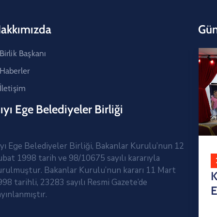
akkımızda
Gün
Birlik Başkanı
Haberler
İletişim
ıyı Ege Belediyeler Birliği
ıyı Ege Belediyeler Birliği, Bakanlar Kurulu’nun 12
ubat 1998 tarih ve 98/10675 sayılı kararıyla
urulmuştur. Bakanlar Kurulu’nun kararı 11 Mart
K
998 tarihli, 23283 sayılı Resmi Gazete’de
E
ayınlanmıştır.
30 Temmuz 2026