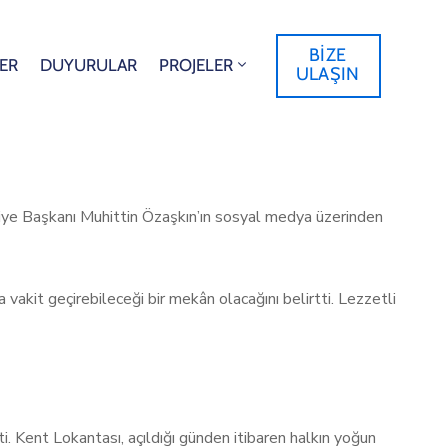
BİZE
ER
DUYURULAR
PROJELER
ULAŞIN
diye Başkanı Muhittin Özaşkın’ın sosyal medya üzerinden
vakit geçirebileceği bir mekân olacağını belirtti. Lezzetli
i. Kent Lokantası, açıldığı günden itibaren halkın yoğun