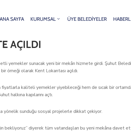
ANA SAYFA
KURUMSAL
ÜYE BELEDİYELER
HABERL
E AÇILDI
zzetli yemekler sunacak yeni bir mekân hizmete girdi. Şuhut Bele
 bir örneği olarak Kent Lokantası açıldı.
iyatlarla kaliteli yemekler yiyebileceği hem de sıcak bir ortamda 
hut halkına kapılarını açtı.
ka yönelik sunduğu sosyal projelerle dikkat çekiyor.
 için bekliyoruz” diyerek tüm vatandaşları bu yeni mekâna davet ett