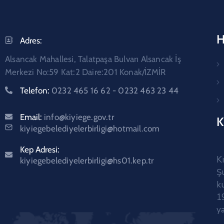
H
Adres:
Alsancak Mahallesi, Talatpaşa Bulvarı Alsancak İş
Merkezi No:59 Kat:2 Daire:201 Konak/İZMİR
Telefon:
0232 465 16 62 - 0232 463 23 44
Email:
info@kiyiege.gov.tr
K
kiyiegebelediyelerbirligi@hotmail.com
Kep Adresi:
K
kiyiegebelediyelerbirligi@hs01.kep.tr
Ş
k
22 Mayıs 2026
1
Kıyı Ege Belediyeler Birliği Faaliyet
y
Raporu 2025