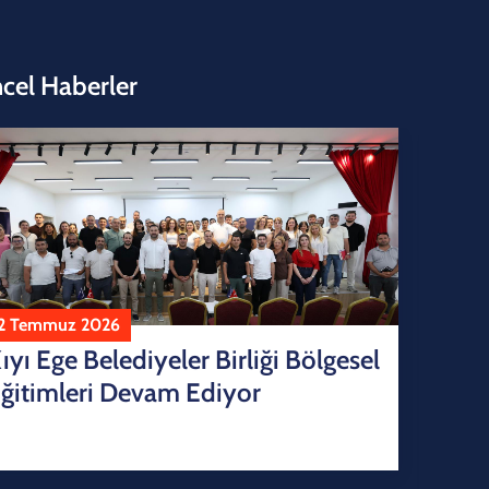
cel Haberler
2 Temmuz 2026
ıyı Ege Belediyeler Birliği Bölgesel
ğitimleri Devam Ediyor
22
Kı
Ra