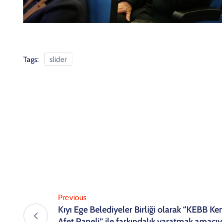
Tags:
slider
Previous
Kıyı Ege Belediyeler Birliği olarak “KEBB Ken
Afet Paneli” ile farkındalık yaratmak amacıy