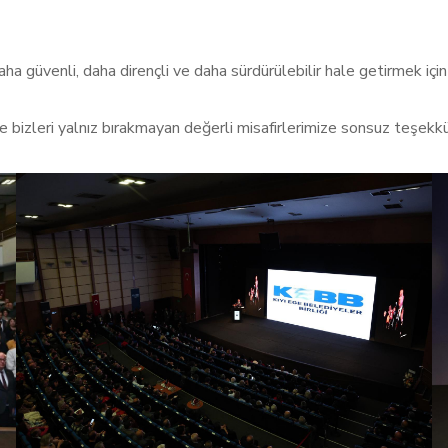
 daha güvenli, daha dirençli ve daha sürdürülebilir hale getirmek i
 bizleri yalnız bırakmayan değerli misafirlerimize sonsuz teşekkü