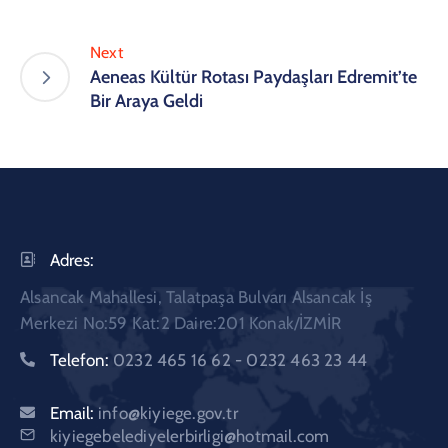
Next
Aeneas Kültür Rotası Paydaşları Edremit’te
Bir Araya Geldi
Adres:
Alsancak Mahallesi, Talatpaşa Bulvarı Alsancak İş
Merkezi No:59 Kat:2 Daire:201 Konak/İZMİR
Telefon:
0232 465 16 62 - 0232 463 23 44
Email:
info@kiyiege.gov.tr
kiyiegebelediyelerbirligi@hotmail.com