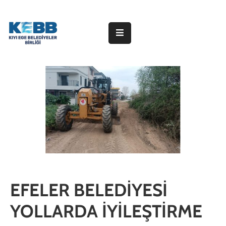
ANA
SAYFA
KURUMSAL
ÜYE
BELEDİYELER
HABERLER
DUYURULAR
PROJELER
EFELER BELEDİYESİ
YOLLARDA İYİLEŞTİRME