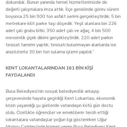
dokunduk. Bunun yanında temel hizmetlerimizde de
değerli çalışmalara imza attık. İlçe genelinde görev sürem
boyunca 25 bin 900 ton asfalt serimi gerçekleştirdik; 5 bin
metrekare kilit parke taşı döşedik. Yeşil alanlara bin 226
adet çalı grubu bitki, 350 adet çalı ve ağaç, 4 bin 500
mevsimlik çiçek dikimi gerçekleştirdik. 220 adet parkın
tesisat tamirini yaptık; tesisatı bulunmayan alanlarda ise
arazözlerle 30 bin ton sulama işlemi yapıldı.”
KENT LOKANTALARINDAN 161 BİN KİŞİ
FAYDALANDI
Buca Belediyesi’nin sosyal belediyecilik anlayışı
çerçevesinde hayata geçirdiği Kent Lokantası, ekonomik
krizin yaşandığı şu günlerde vatandaşın kötü gün dostu
oldu. Özellikle öğrenciler ve emeklilerin tercih ettiği
lokantalara vatandaşlar yoğun ilgi gösterirken Uğur
Mumcu Caddesi’nde hizmet veren Buca Belediyesi Kent