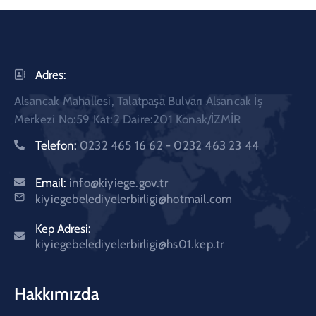
Adres:
Alsancak Mahallesi, Talatpaşa Bulvarı Alsancak İş
Merkezi No:59 Kat:2 Daire:201 Konak/İZMİR
Telefon:
0232 465 16 62 - 0232 463 23 44
Email:
info@kiyiege.gov.tr
kiyiegebelediyelerbirligi@hotmail.com
Kep Adresi:
kiyiegebelediyelerbirligi@hs01.kep.tr
Hakkımızda