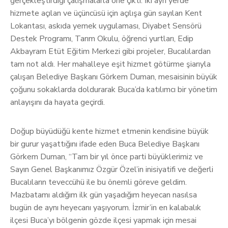
gerçekleştirdiği çalışmalarla öne çıktı. İki ayrı yerde
hizmete açılan ve üçüncüsü için açılışa gün sayılan Kent
Lokantası, askıda yemek uygulaması, Diyabet Sensörü
Destek Programı, Tarım Okulu, öğrenci yurtları, Edip
Akbayram Etüt Eğitim Merkezi gibi projeler, Bucalılardan
tam not aldı. Her mahalleye eşit hizmet götürme şiarıyla
çalışan Belediye Başkanı Görkem Duman, mesaisinin büyük
çoğunu sokaklarda doldurarak Buca’da katılımcı bir yönetim
anlayışını da hayata geçirdi.
Doğup büyüdüğü kente hizmet etmenin kendisine büyük
bir gurur yaşattığını ifade eden Buca Belediye Başkanı
Görkem Duman, “Tam bir yıl önce parti büyüklerimiz ve
Sayın Genel Başkanımız Özgür Özel’in inisiyatifi ve değerli
Bucalıların teveccühü ile bu önemli göreve geldim.
Mazbatamı aldığım ilk gün yaşadığım heyecan nasılsa
bugün de aynı heyecanı yaşıyorum. İzmir’in en kalabalık
ilçesi Buca’yı bölgenin gözde ilçesi yapmak için mesai