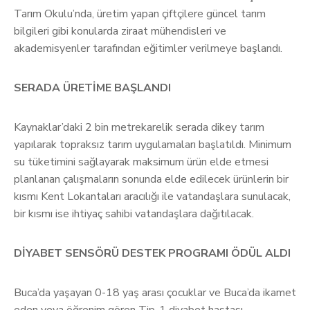
Tarım Okulu’nda, üretim yapan çiftçilere güncel tarım
bilgileri gibi konularda ziraat mühendisleri ve
akademisyenler tarafından eğitimler verilmeye başlandı.
SERADA ÜRETİME BAŞLANDI
Kaynaklar’daki 2 bin metrekarelik serada dikey tarım
yapılarak topraksız tarım uygulamaları başlatıldı. Minimum
su tüketimini sağlayarak maksimum ürün elde etmesi
planlanan çalışmaların sonunda elde edilecek ürünlerin bir
kısmı Kent Lokantaları aracılığı ile vatandaşlara sunulacak,
bir kısmı ise ihtiyaç sahibi vatandaşlara dağıtılacak.
DİYABET SENSÖRÜ DESTEK PROGRAMI ÖDÜL ALDI
Buca’da yaşayan 0-18 yaş arası çocuklar ve Buca’da ikamet
eden veya öğrenim gören Tip-1 diyabet hastası