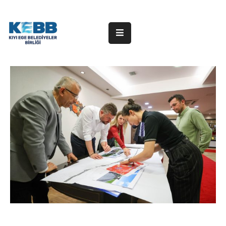
ANA
SAYFA
KURUMSAL
ÜYE
BELEDİYELER
HABERLER
DUYURULAR
PROJELER