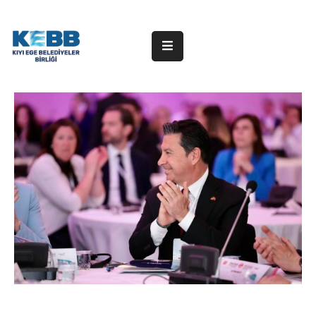
ANA
SAYFA
KURUMSAL
ÜYE
BELEDİYELER
HABERLER
DUYURULAR
PROJELER