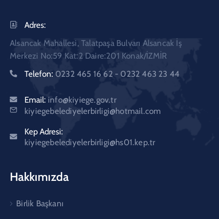
Adres:
Alsancak Mahallesi, Talatpaşa Bulvarı Alsancak İş
Merkezi No:59 Kat:2 Daire:201 Konak/İZMİR
Telefon:
0232 465 16 62 - 0232 463 23 44
Email:
info@kiyiege.gov.tr
kiyiegebelediyelerbirligi@hotmail.com
Kep Adresi:
kiyiegebelediyelerbirligi@hs01.kep.tr
Hakkımızda
Birlik Başkanı