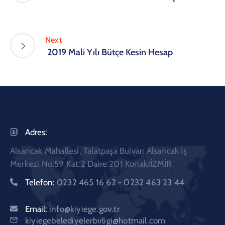
Next
2019 Mali Yılı Bütçe Kesin Hesap
Adres:
Alsancak Mahallesi, Talatpaşa Bulvarı Alsancak İş
Merkezi No:59 Kat:2 Daire:201 Konak/İZMİR
Telefon:
0232 465 16 62 - 0232 463 23 44
Email:
info@kiyiege.gov.tr
kiyiegebelediyelerbirligi@hotmail.com