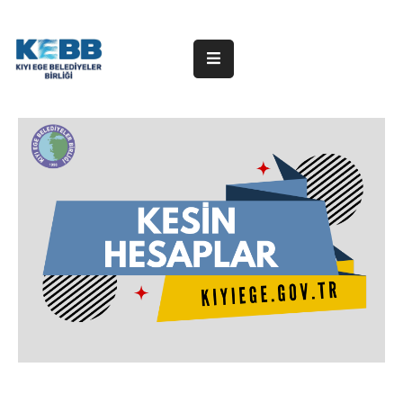
ANA
SAYFA
KURUMSAL
ÜYE
BELEDİYELER
HABERLER
DUYURULAR
PROJELER